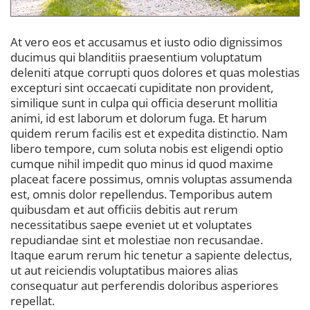
At vero eos et accusamus et iusto odio dignissimos
ducimus qui blanditiis praesentium voluptatum
deleniti atque corrupti quos dolores et quas molestias
excepturi sint occaecati cupiditate non provident,
similique sunt in culpa qui officia deserunt mollitia
animi, id est laborum et dolorum fuga. Et harum
quidem rerum facilis est et expedita distinctio. Nam
libero tempore, cum soluta nobis est eligendi optio
cumque nihil impedit quo minus id quod maxime
placeat facere possimus, omnis voluptas assumenda
est, omnis dolor repellendus. Temporibus autem
quibusdam et aut officiis debitis aut rerum
necessitatibus saepe eveniet ut et voluptates
repudiandae sint et molestiae non recusandae.
Itaque earum rerum hic tenetur a sapiente delectus,
ut aut reiciendis voluptatibus maiores alias
consequatur aut perferendis doloribus asperiores
repellat.